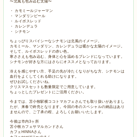
〜北風も包み込む太陽〜
・ カモミールジャーマン
・ マンダリンピール
・ ルイボスレッド
・ カレンデュラ
・ シナモン
ちょっぴりスパイシーなシナモンは北風のイメージ。
カモミール、マンダリン、カレンデュラは暖かな太陽のイメージ。
そして、ルイボスレッドの赤い色。
寒ささえも包み込む、身体と心を温めるブレンドになっています。
シナモンが好きな方にはさらにオススメとなっております。
冷えを感じやすい方、手足の先が冷たくなりがちな方、シナモンは
血行をよくしてくれる助けになります。
ぜひお試しくださいね。
クリスマスセットも数量限定でご用意しています。
ちょっとしたプレゼントにご活用ください。
今までは、苫小牧駅横ココトマカフェさんでも取り扱いがありまし
たが、来春で終売となります。今回の冬のスペシャルの納品はあり
ませんので、ご了承の程、よろしくお願いいたします。
今後は市内3ヶ所
苫小牧カフェサマルカンドさん
カフェHINNAさん
カフェnonびり〜のさん