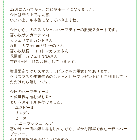
12月に入ってから、急に冬モードになりました。
今日は暦の上では大雪。
いよいよ、冬本番になっていきますね。
今日から、冬のスペシャルハーブティーの販売スタートです。
苫小牧サンガーデン内
カフェサマルカンドさん
浜町 カフェnonびり〜のさん
苫小牧駅横 ココトマカフェさん
花園町 カフェHINNAさん
市内4ヶ所、順次お届けしていきます。
数量限定でクリスマスラッピングもご用意してあります。
クリスマスや年末年始のちょっとしたプレゼントにもご利用してい
ただけたら嬉しいです。
今回のハーブティーは
〜銀世界を包む温もり〜
というタイトルを付けました。
・ ユズピール
・ リンデン
・ ヒース
・ ハニーブッシュ...など
窓の外の一面の銀世界を眺めながら、温かな部屋で飲む一杯のハー
ブティー。
心と身体を包み込むように温める。