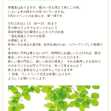
寒暖差はありますが、暖かい日も増えて来たこの頃。
いよいよ冬の終わりが近づいていますね。
3月のイベントのお知らせ、第一弾です。
3月11日(土) 13：30〜15：30まで
苫小牧カフェサマルカンドさんにて
算命学鑑定士の愛浬さんとのコラボ企画
「潜在意識とアロマの世界」
を開催します。
昨年に引き続きの第2弾、好評企画のため、パワーアップして再開で
す。
基本的に予約は要らないので、時間内にお越しいただければ、順次
鑑定→ロールオンアロマ作りに入っていただけます。
新しい春の門出に、新しい自分の発見と、それを後押しする自分だ
けのオリジナルお守りアロマを、作って見ませんか？
皆さまのご参加を心よりお待ちしております🌸
＊ 別途、ワンドリンク注文が必要になります。
よろしくお願いいたします。