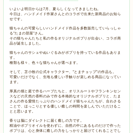
いよいよ明日からは7月、夏らしくなってきましたね。
今日は、ハンドメイド作家さんとのコラボで出来た新商品のお知ら
せです。
猫ちゃんの可愛らしいハンドメイド作品を多数販売していらっしゃ
る"たまの部屋"さん。
その猫ちゃんたちと私の作るオリジナルポプリが出会い、コラボ商
品が誕生しました。
猫ちゃんのサシェやぬいぐるみがポプリを持っている作品もありま
す。
種類も様々、色々な猫ちゃんが選べます。
そして、苫小牧の公式キャラクター、"とまチョップ"の作品も。
可愛いだけでなく、生地も優しい手触りが楽しめる商品になってい
ます。
厚真の畑と庭で作るハーブたちと、オリスルートやフランキンセン
スなどの天然の香料のみで作る本格的なオリジナルポプリと、たま
さんの作る愛情たっぷりのハンドメイド猫ちゃんたちが、合わさる
ことで、ほっこりとする優しい癒しの時間を楽しんでいただけるこ
とと思います。
香りは脳にダイレクトに届く癒しの力です。
精油やポプリオイルを使わずに、自然の中にあるものだけで作った
ポプリは、心と身体に癒しの力をしっかりと届けてくれることでし