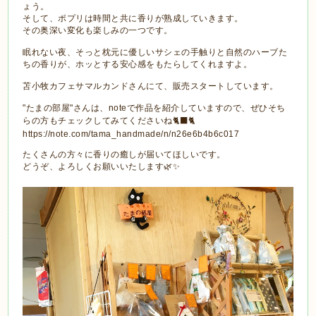
ょう。
そして、ポプリは時間と共に香りが熟成していきます。
その奥深い変化も楽しみの一つです。
眠れない夜、そっと枕元に優しいサシェの手触りと自然のハーブた
ちの香りが、ホッとする安心感をもたらしてくれますよ。
苫小牧カフェサマルカンドさんにて、販売スタートしています。
"たまの部屋"さんは、noteで作品を紹介していますので、ぜひそち
らの方もチェックしてみてくださいね🐈‍⬛🐈
https://note.com/tama_handmade/n/n26e6b4b6c017
たくさんの方々に香りの癒しが届いてほしいです。
どうぞ、よろしくお願いいたします🌿✨