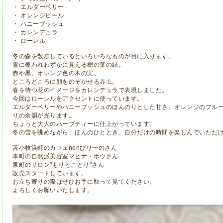
・ エルダーベリー
・ オレンジピール
・ ハニーブッシュ
・ カレンデュラ
・ ローレル
冬の森を散歩しているといろいろなものが目に入ります。
雪に覆われわずかに見える樹の葉の緑。
赤や黒、オレンジ色の木の実。
ところどころに顔をのぞかせる赤土。
春を待つ花のイメージをカレンデュラで表現しました。
今回はローレルをアクセントに使っています。
エルダーベリーやハニーブッシュのほんのりとした甘さ、オレンジのフル
りの余韻が光ります。
ちょっと大人のハーブティーに仕上がっています。
冬の雪を眺めながら、ほんのひととき、自分だけの時間を楽しんでいただ
苫小牧浜町のカフェnonびり〜のさん
本町の自然派美容室マヒナ・ホウさん
泉町のサロン"もりとことり"さん
販売スタートしています。
お立ち寄りの際はぜひお手に取って見てください。
よろしくお願いいたします。