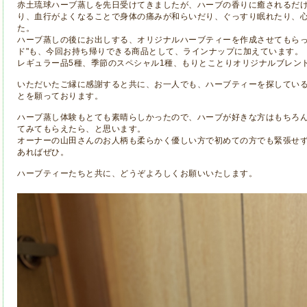
赤土琉球ハーブ蒸しを先日受けてきましたが、ハーブの香りに癒されるだ
り、血行がよくなることで身体の痛みが和らいだり、ぐっすり眠れたり、
た。
ハーブ蒸しの後にお出しする、オリジナルハーブティーを作成させてもらっ
ド"も、今回お持ち帰りできる商品として、ラインナップに加えています。
レギュラー品5種、季節のスペシャル1種、もりとことりオリジナルブレン
いただいたご縁に感謝すると共に、お一人でも、ハーブティーを探してい
とを願っております。
ハーブ蒸し体験もとても素晴らしかったので、ハーブが好きな方はもちろ
てみてもらえたら、と思います。
オーナーの山田さんのお人柄も柔らかく優しい方で初めての方でも緊張せ
あればぜひ。
ハーブティーたちと共に、どうぞよろしくお願いいたします。